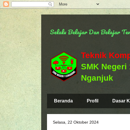
Selalu Belajar Dan Belajar T
Teknik Komp
SMK Negeri
Nganjuk
Beranda
Profil
Dasar K
Selasa, 22 Oktober 2024