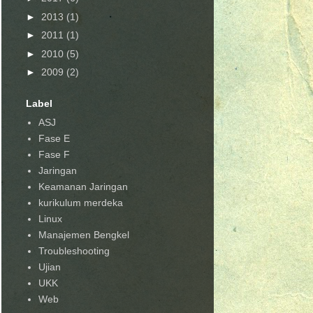
►
2013
(1)
►
2011
(1)
►
2010
(5)
►
2009
(2)
Label
ASJ
Fase E
Fase F
Jaringan
Keamanan Jaringan
kurikulum merdeka
Linux
Manajemen Bengkel
Troubleshooting
Ujian
UKK
Web