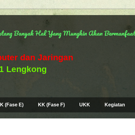
entang Banyak Hal Yang Mungkin Akan Bermanfaa
uter dan Jaringan
 1 Lengkong
K (Fase E)
KK (Fase F)
UKK
Kegiatan